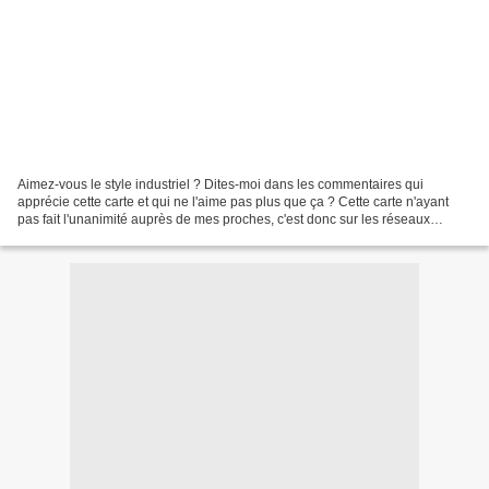
Aimez-vous le style industriel ? Dites-moi dans les commentaires qui
apprécie cette carte et qui ne l'aime pas plus que ça ? Cette carte n'ayant
pas fait l'unanimité auprès de mes proches, c'est donc sur les réseaux
sociaux que je viens prendre la "température"....