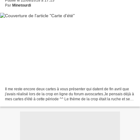
Publié le 22/08/2018 à 17:15
Par
Minetourdi
Il me reste encore deux cartes à vous présenter qui datent de fin avril que
j'avais réalisé lors de la crop en ligne du forum avoscartes.Je pensais déjà à
mes cartes d'été à cette période ^^ Le thème de la crop était la ruche et ses
abeilles.J'ai participé...