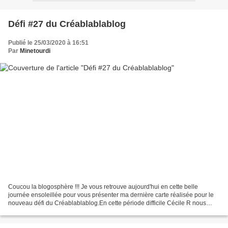
Défi #27 du Créablablablog
Publié le 25/03/2020 à 16:51
Par
Minetourdi
Coucou la blogosphère !!! Je vous retrouve aujourd'hui en cette belle
journée ensoleillée pour vous présenter ma dernière carte réalisée pour le
nouveau défi du Créablablablog.En cette période difficile Cécile R nous
propose une inspiration haute en couleur....