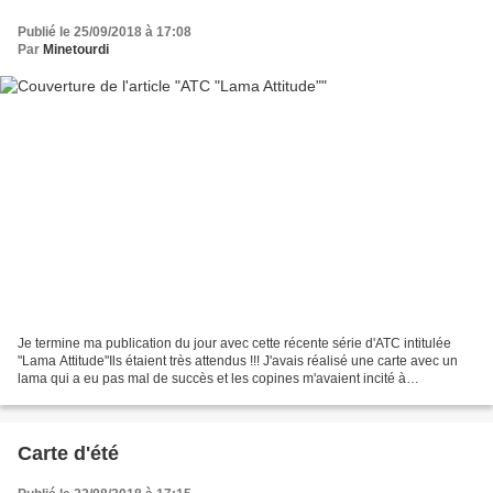
Publié le 25/09/2018 à 17:08
Par
Minetourdi
Je termine ma publication du jour avec cette récente série d'ATC intitulée
"Lama Attitude"Ils étaient très attendus !!! J'avais réalisé une carte avec un
lama qui a eu pas mal de succès et les copines m'avaient incité à
confectionner des ATC avec le lama...
Carte d'été