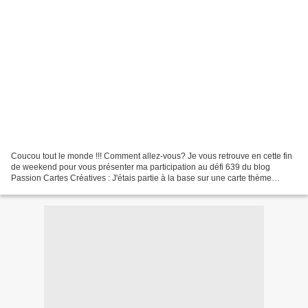
Coucou tout le monde !!! Comment allez-vous? Je vous retrouve en cette fin
de weekend pour vous présenter ma participation au défi 639 du blog
Passion Cartes Créatives : J'étais partie à la base sur une carte thème
savane avec des zébres mais au final...