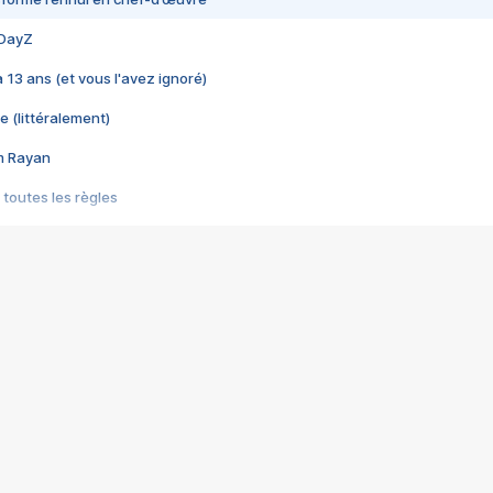
 DayZ
 a 13 ans (et vous l'avez ignoré)
e (littéralement)
im Rayan
 toutes les règles
s les jeux vidéo
us choquant de Rockstar ? - Le scandale BULLY
e plus moche de Steam
du RÊVE tourne au CAUCHEMAR
pendant 8 heures
it… à tort
umiliés par un jeu vidéo