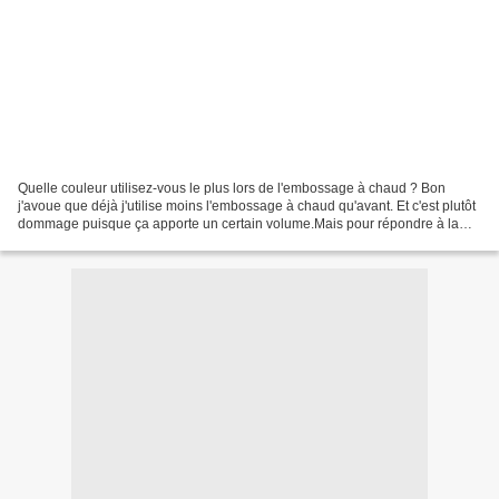
Quelle couleur utilisez-vous le plus lors de l'embossage à chaud ? Bon
j'avoue que déjà j'utilise moins l'embossage à chaud qu'avant. Et c'est plutôt
dommage puisque ça apporte un certain volume.Mais pour répondre à la
question ci-dessus je dirais que...