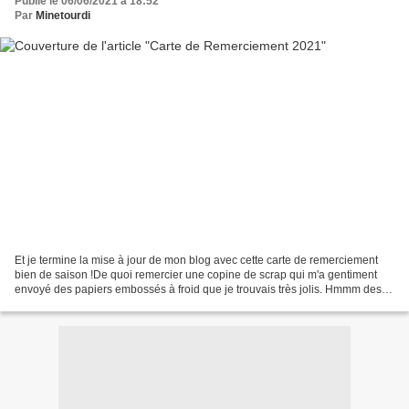
Publié le 06/06/2021 à 18:52
Par
Minetourdi
Et je termine la mise à jour de mon blog avec cette carte de remerciement
bien de saison !De quoi remercier une copine de scrap qui m'a gentiment
envoyé des papiers embossés à froid que je trouvais très jolis. Hmmm des
cerises, j'adore ça ! Et vous ?...