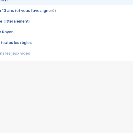
 a 13 ans (et vous l'avez ignoré)
e (littéralement)
im Rayan
 toutes les règles
s les jeux vidéo
us choquant de Rockstar ? - Le scandale BULLY
e plus moche de Steam
du RÊVE tourne au CAUCHEMAR
pendant 8 heures
it… à tort
umiliés par un jeu vidéo
ire - Final Fantasy 8