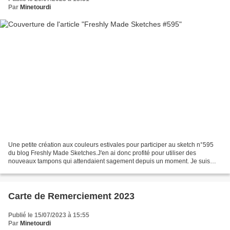
Par
Minetourdi
Une petite création aux couleurs estivales pour participer au sketch n°595
du blog Freshly Made Sketches.J'en ai donc profité pour utiliser des
nouveaux tampons qui attendaient sagement depuis un moment. Je suis
sûre que je ne suis pas la seule à posséder...
Carte de Remerciement 2023
Publié le 15/07/2023 à 15:55
Par
Minetourdi