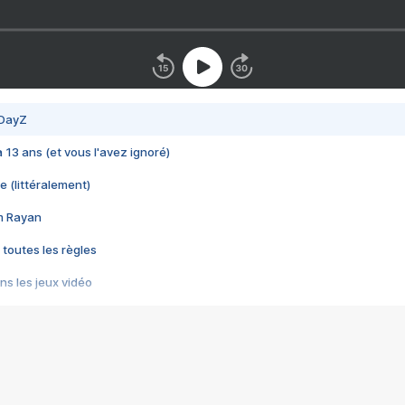
 DayZ
 a 13 ans (et vous l'avez ignoré)
e (littéralement)
im Rayan
 toutes les règles
s les jeux vidéo
us choquant de Rockstar ? - Le scandale BULLY
e plus moche de Steam
du RÊVE tourne au CAUCHEMAR