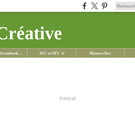
Créative
Pages de Scrapbooking
ATC et ATS
MemoryDex
Publicité