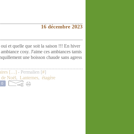
16 décembre 2023
i et quelle que soit la saison !!! En hiver
e ambiance cosy. J'aime ces ambiances tamis
ranquillement une boisson chaude sans agress
res [
…
]
- Permalien [
#
]
 de Noël
,
Lanternes
,
étagère
0