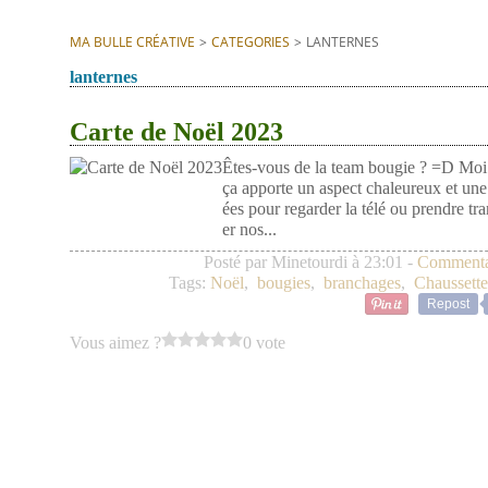
MA BULLE CRÉATIVE
>
CATEGORIES
>
LANTERNES
lanternes
Carte de Noël 2023
Êtes-vous de la team bougie ? =D Moi ou
ça apporte un aspect chaleureux et un
ées pour regarder la télé ou prendre t
er nos...
Posté par Minetourdi à 23:01 -
Commentai
Tags:
Noël
,
bougies
,
branchages
,
Chaussette
Repost
Vous aimez ?
0 vote