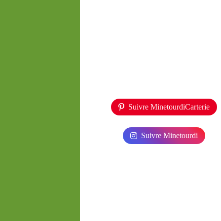
Suivre MinetourdiCarterie
Suivre Minetourdi