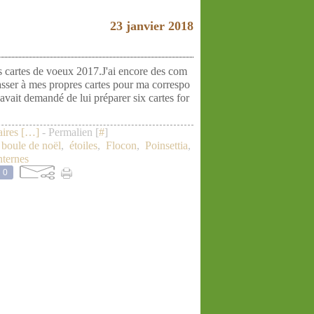
23 janvier 2018
es cartes de voeux 2017.J'ai encore des com
sser à mes propres cartes pour ma correspo
vait demandé de lui préparer six cartes for
res [
…
]
- Permalien [
#
]
,
boule de noël
,
étoiles
,
Flocon
,
Poinsettia
,
ternes
0