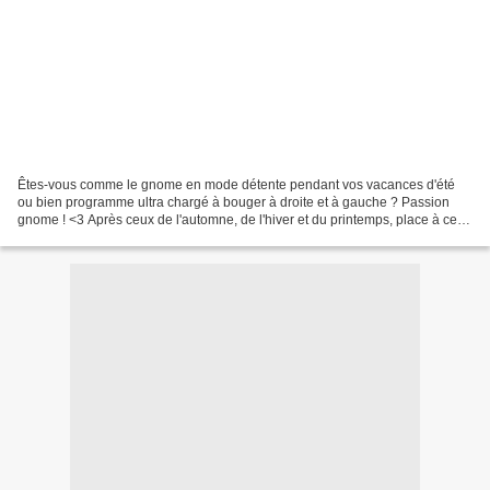
Êtes-vous comme le gnome en mode détente pendant vos vacances d'été
ou bien programme ultra chargé à bouger à droite et à gauche ? Passion
gnome ! <3 Après ceux de l'automne, de l'hiver et du printemps, place à ceux
de l'été !!! XDManque plus que deux...