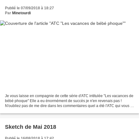
Publié le 07/09/2018 à 18:27
Par
Minetourdi
Je vous laisse en compagnie de cette série d'ATC intitulée "Les vacances de
bébé phoque" Elle a eu énormément de succès je n'en revenais pas !
N'oubliez pas de me dire dans les commentaires quel a été l'ATC qui vous a
le plus charmé. ;)Je vous souhaite...
Sketch de Mai 2018
Publié le 16/08/2018 à 17:42