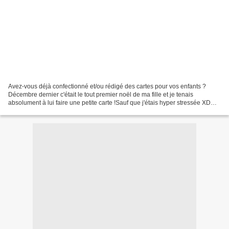
Avez-vous déjà confectionné et/ou rédigé des cartes pour vos enfants ?
Décembre dernier c'était le tout premier noël de ma fille et je tenais
absolument à lui faire une petite carte !Sauf que j'étais hyper stressée XD
pression maximale que ça soit pour...