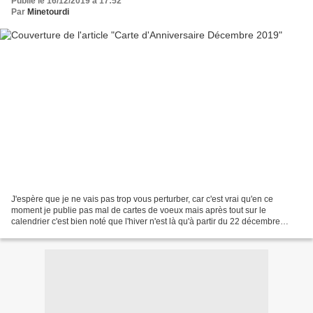
Publié le 16/12/2019 à 17:52
Par
Minetourdi
J'espère que je ne vais pas trop vous perturber, car c'est vrai qu'en ce
moment je publie pas mal de cartes de voeux mais après tout sur le
calendrier c'est bien noté que l'hiver n'est là qu'à partir du 22 décembre
!!!Alors j'ai voulu en profiter pour...