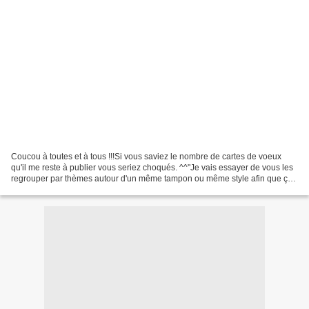
Coucou à toutes et à tous !!!Si vous saviez le nombre de cartes de voeux
qu'il me reste à publier vous seriez choqués. ^^"Je vais essayer de vous les
regrouper par thèmes autour d'un même tampon ou même style afin que ça
ne fasse pas trop d'articles individuels...