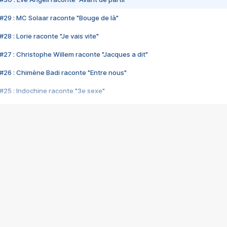
#29 : MC Solaar raconte "Bouge de là"
28 : Lorie raconte "Je vais vite"
#27 : Christophe Willem raconte "Jacques a dit"
#26 : Chimène Badi raconte "Entre nous"
#25 : Indochine raconte "3e sexe"
#24 : Zaho raconte "C'est chelou"
#23 : Patrick Bruel raconte "Au café des délices"
#22 : Kyo raconte "Le chemin"
#21 : Nolwenn Leroy raconte "Cassé"
#20 : Patrick Hernandez raconte "Born to be alive"
#19 : Lorie raconte "Près de moi"
#18 : Michael Jones raconte "A nos actes manqués" (avec Jean-Jacque