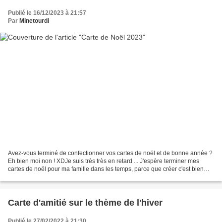
Publié le 16/12/2023 à 21:57
Par
Minetourdi
Avez-vous terminé de confectionner vos cartes de noël et de bonne année ?
Eh bien moi non ! XDJe suis très très en retard ... J'espère terminer mes
cartes de noël pour ma famille dans les temps, parce que créer c'est bien
beau, mais après il faut penser...
Carte d'amitié sur le thème de l'hiver
Publié le 27/02/2022 à 21:30