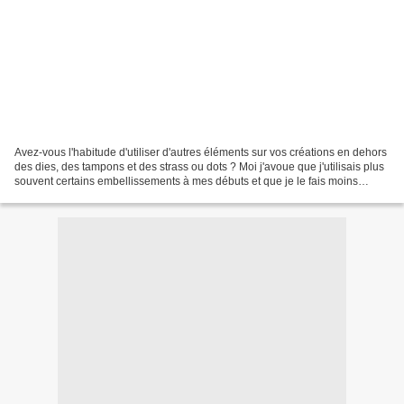
Avez-vous l'habitude d'utiliser d'autres éléments sur vos créations en dehors
des dies, des tampons et des strass ou dots ? Moi j'avoue que j'utilisais plus
souvent certains embellissements à mes débuts et que je le fais moins
maintenant.Du coup je m'étais...