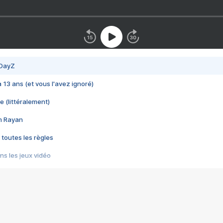
 DayZ
 a 13 ans (et vous l'avez ignoré)
e (littéralement)
im Rayan
 toutes les règles
s les jeux vidéo
us choquant de Rockstar ? - Le scandale BULLY
e plus moche de Steam
du RÊVE tourne au CAUCHEMAR