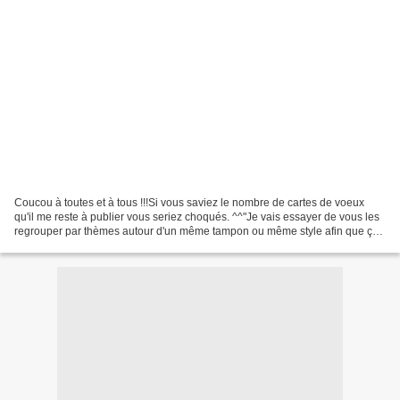
Coucou à toutes et à tous !!!Si vous saviez le nombre de cartes de voeux
qu'il me reste à publier vous seriez choqués. ^^"Je vais essayer de vous les
regrouper par thèmes autour d'un même tampon ou même style afin que ça
ne fasse pas trop d'articles individuels...