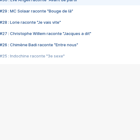
#29 : MC Solaar raconte "Bouge de là"
28 : Lorie raconte "Je vais vite"
#27 : Christophe Willem raconte "Jacques a dit"
#26 : Chimène Badi raconte "Entre nous"
#25 : Indochine raconte "3e sexe"
#24 : Zaho raconte "C'est chelou"
#23 : Patrick Bruel raconte "Au café des délices"
#22 : Kyo raconte "Le chemin"
#21 : Nolwenn Leroy raconte "Cassé"
#20 : Patrick Hernandez raconte "Born to be alive"
#19 : Lorie raconte "Près de moi"
#18 : Michael Jones raconte "A nos actes manqués" (avec Jean-Jacque