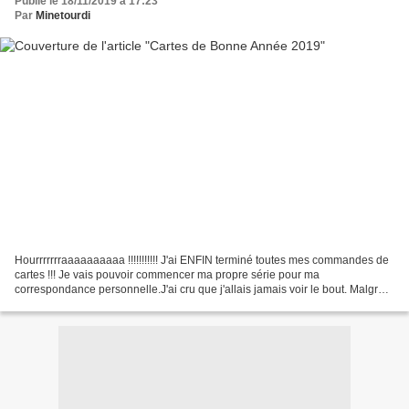
Publié le 18/11/2019 à 17:23
Par
Minetourdi
Hourrrrrrraaaaaaaaaa !!!!!!!!!!! J'ai ENFIN terminé toutes mes commandes de
cartes !!! Je vais pouvoir commencer ma propre série pour ma
correspondance personnelle.J'ai cru que j'allais jamais voir le bout. Malgré
tout ce long travail de plusieurs mois...