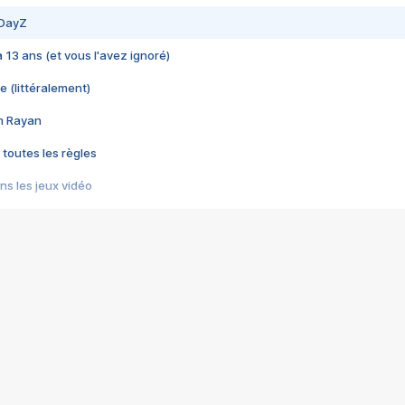
 DayZ
 a 13 ans (et vous l'avez ignoré)
e (littéralement)
im Rayan
 toutes les règles
s les jeux vidéo
us choquant de Rockstar ? - Le scandale BULLY
e plus moche de Steam
du RÊVE tourne au CAUCHEMAR
pendant 8 heures
it… à tort
umiliés par un jeu vidéo