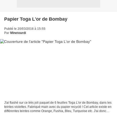
Papier Toga L'or de Bombay
Publié le 20/03/2016 à 15:55
Par
Minetourdi
J'ai flashé sur ce très joli paquet de 6 feuilles Toga L'or de Bombay, dans les
teintes violettes. Fabriqué main avec du papier recyclé ! Cet article existe en
différentes teintes comme Orange, Fushia, Bleu, Turquoise etc. J'ai donc
créé une carte avec...