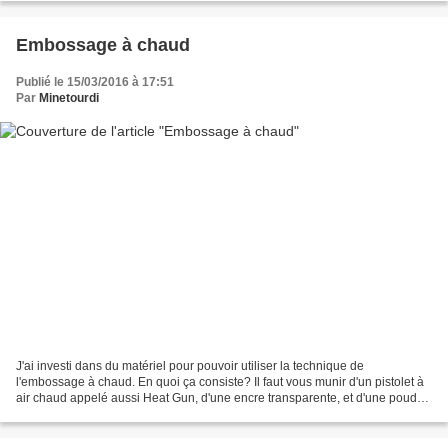
Embossage à chaud
Publié le 15/03/2016 à 17:51
Par
Minetourdi
J'ai investi dans du matériel pour pouvoir utiliser la technique de
l'embossage à chaud. En quoi ça consiste? Il faut vous munir d'un pistolet à
air chaud appelé aussi Heat Gun, d'une encre transparente, et d'une poudre
à embosser de la couleur de votre...