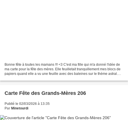
Bonne fête à toutes les mamans !!! <3 C'est ma fille qui m'a donné l'idée de
ma carte pour la fête des mères. Elle feuilletait tranquillement mes blocs de
papiers quand elle a vu une feuille avec des baleines sur le thème astral.
Elle m'a dit que ça serait...
Carte Fête des Grands-Mères 206
Publié le 02/03/2026 à 13:35
Par
Minetourdi