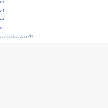
e 6
e 5
e 4
e 3
s créatrices de la VF !
e 2
e 1
e Mektoub My Love arrive enfin ! Rencontre avec Shaïn Boumedine et Sal
i : après Toni en famille
elle réalise le bouleversant Dites lui que je l'aime
ais ! Rencontre autour de Vie privée de Rebecca Zlotowski
 de Marguerite, Grave... Rencontre avec Ella Rumpf
 Les Rêveurs, un film intime sur la santé mentale