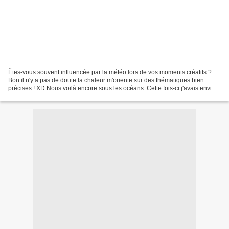
Êtes-vous souvent influencée par la météo lors de vos moments créatifs ?
Bon il n'y a pas de doute la chaleur m'oriente sur des thématiques bien
précises ! XD Nous voilà encore sous les océans. Cette fois-ci j'avais envie
de travailler en ton sur ton...