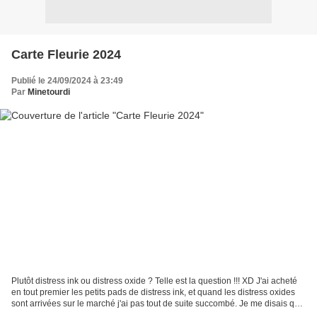
Carte Fleurie 2024
Publié le 24/09/2024 à 23:49
Par
Minetourdi
Plutôt distress ink ou distress oxide ? Telle est la question !!! XD J'ai acheté
en tout premier les petits pads de distress ink, et quand les distress oxides
sont arrivées sur le marché j'ai pas tout de suite succombé. Je me disais que
ça n'avait aucun...