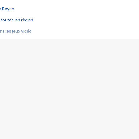
im Rayan
 toutes les règles
s les jeux vidéo
us choquant de Rockstar ? - Le scandale BULLY
e plus moche de Steam
du RÊVE tourne au CAUCHEMAR
pendant 8 heures
it… à tort
umiliés par un jeu vidéo
ire - Final Fantasy 8
ti un empire - Age of Empires
story DOFUS