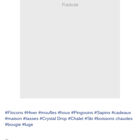
Publicité
#Flocons
#Hiver
#moufles
#houx
#Pingouins
#Sapins
#cadeaux
#maison
#tasses
#Crystal Drop
#Chalet
#Ski
#boissons chaudes
#bougie
#luge