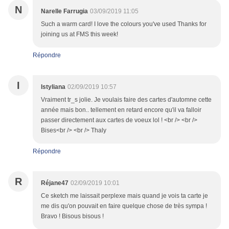
N
Narelle Farrugia
03/09/2019 11:05
Such a warm card! I love the colours you've used Thanks for
joining us at FMS this week!
Répondre
I
Istyliana
02/09/2019 10:57
Vraiment tr_s jolie. Je voulais faire des cartes d'automne cette
année mais bon.. tellement en retard encore qu'il va falloir
passer directement aux cartes de voeux lol ! <br /> <br />
Bises<br /> <br /> Thaly
Répondre
R
Réjane47
02/09/2019 10:01
Ce sketch me laissait perplexe mais quand je vois ta carte je
me dis qu'on pouvait en faire quelque chose de très sympa !
Bravo ! Bisous bisous !