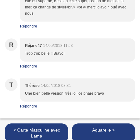
elle est superbe, c'est top cette superposition de dies de la
mer, ça change de style!<br /> <br /> merci d'avoir joué avec
nous.
Répondre
R
Réjane47
14/05/2018 11:53
Trop trop belle !! Bravo !
Répondre
T
Thérèse
14/05/2018 08:31
Une bien belle version ,très joli ce phare bravo
Répondre
< Carte Masculine avec
Aquarelle >
Lama