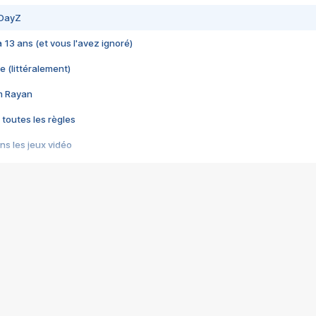
 DayZ
 a 13 ans (et vous l'avez ignoré)
e (littéralement)
im Rayan
 toutes les règles
s les jeux vidéo
us choquant de Rockstar ? - Le scandale BULLY
e plus moche de Steam
du RÊVE tourne au CAUCHEMAR
pendant 8 heures
it… à tort
umiliés par un jeu vidéo