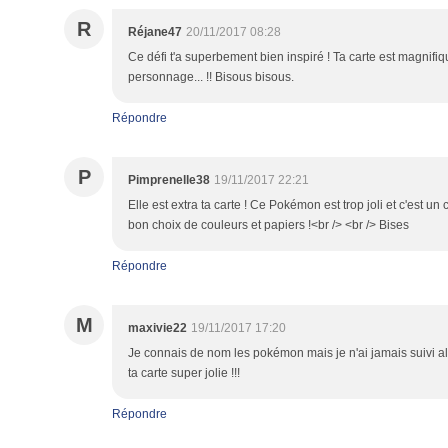
R
Réjane47
20/11/2017 08:28
Ce défi t'a superbement bien inspiré ! Ta carte est magnifiq
personnage... !! Bisous bisous.
Répondre
P
Pimprenelle38
19/11/2017 22:21
Elle est extra ta carte ! Ce Pokémon est trop joli et c'est un 
bon choix de couleurs et papiers !<br /> <br /> Bises
Répondre
M
maxivie22
19/11/2017 17:20
Je connais de nom les pokémon mais je n'ai jamais suivi a
ta carte super jolie !!!
Répondre