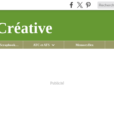
Créative
Pages de Scrapbooking
ATC et ATS
MemoryDex
Publicité