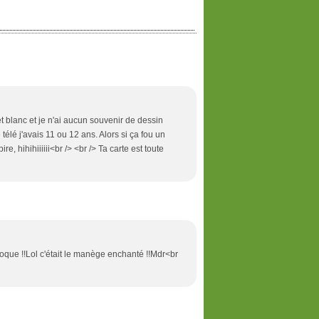
t blanc et je n'ai aucun souvenir de dessin
télé j'avais 11 ou 12 ans. Alors si ça fou un
e, hihihiiiiii<br /> <br /> Ta carte est toute
poque !!Lol c'était le manège enchanté !!Mdr<br