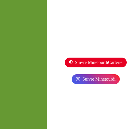
Suivre MinetourdiCarterie
Suivre Minetourdi