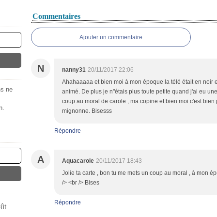
Commentaires
Ajouter un commentaire
N
nanny31
20/11/2017 22:06
Ahahaaaaa et bien moi à mon époque la télé était en noir e
ns ne
animé. De plus je n"étais plus toute petite quand j'ai eu une 
coup au moral de carole , ma copine et bien moi c'est bien pir
n.
mignonne. Bisesss
Répondre
A
Aquacarole
20/11/2017 18:43
Jolie ta carte , bon tu me mets un coup au moral , à mon é
/> <br /> Bises
Répondre
ût