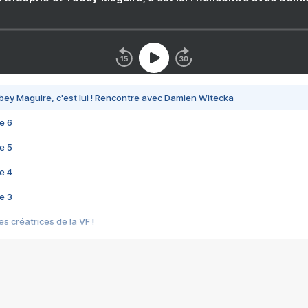
bey Maguire, c'est lui ! Rencontre avec Damien Witecka
e 6
e 5
e 4
e 3
s créatrices de la VF !
e 2
e 1
e Mektoub My Love arrive enfin ! Rencontre avec Shaïn Boumedine et Sal